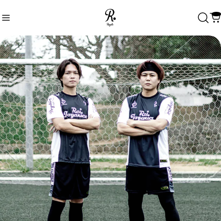
Recommend
おすすめキーワード
Category
商品カテゴリ
大人ウェア
半袖プラシャツ・パンツ
長袖プラシャツ・パンツ
ジャージ・アウター
ソックス
その他
ジュニアウェア
半袖プラシャツ・パンツ
長袖プラシャツ・パンツ
ジャージ・アウター
ソックス
その他